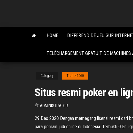
Skip
to
the
content
HOME
DIFFÉREND DE JEU SUR INTERNE
TÉLÉCHARGEMENT GRATUIT DE MACHINES 
Category
Truitt45060
Situs resmi poker en lig
By
ADMINISTRATOR
29 Des 2020 Dengan memegang lisensi resmi dari bmm
para pemain judi online di Indonesia. Terbukti 0 En lig