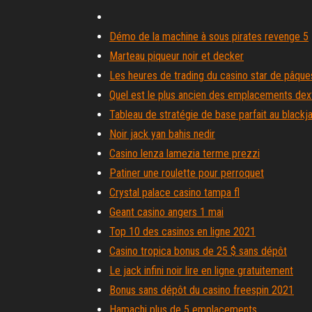
Démo de la machine à sous pirates revenge 5
Marteau piqueur noir et decker
Les heures de trading du casino star de pâque
Quel est le plus ancien des emplacements dex
Tableau de stratégie de base parfait au blackj
Noir jack yan bahis nedir
Casino lenza lamezia terme prezzi
Patiner une roulette pour perroquet
Crystal palace casino tampa fl
Geant casino angers 1 mai
Top 10 des casinos en ligne 2021
Casino tropica bonus de 25 $ sans dépôt
Le jack infini noir lire en ligne gratuitement
Bonus sans dépôt du casino freespin 2021
Hamachi plus de 5 emplacements