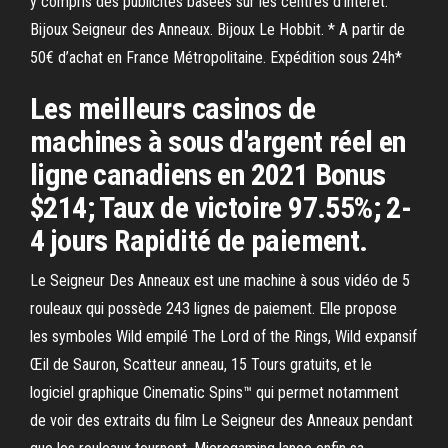
y compris des publicités basées sur les centres d’intérêt.
Bijoux Seigneur des Anneaux. Bijoux Le Hobbit. * A partir de
50€ d’achat en France Métropolitaine. Expédition sous 24h*
Les meilleurs casinos de
machines à sous d'argent réel en
ligne canadiens en 2021 Bonus
$214; Taux de victoire 97.55%; 2-
4 jours Rapidité de paiement.
Le Seigneur Des Anneaux est une machine à sous vidéo de 5
rouleaux qui possède 243 lignes de paiement. Elle propose
les symboles Wild empilé The Lord of the Rings, Wild expansif
Œil de Sauron, Scatteur anneau, 15 Tours gratuits, et le
logiciel graphique Cinematic Spins™ qui permet notamment
de voir des extraits du film Le Seigneur des Anneaux pendant