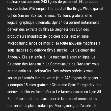
rouleaux qui possède 243 lignes de paiement. Elle propose
les symboles Wild empilé The Lord of the Rings, Wild expansif
Œil de Sauron, Scatteur anneau, 15 Tours gratuits, et le
logiciel graphique Cinematic Spins™ qui permet notamment
de voir des extraits du film Le Seigneur des L’un des
producteurs mondiaux de logiciels pour jeux en ligne,
Microgaming, lance ce mois ci sa toute nouvelle machines à
sous, inspirée du célèbre film à succès : Le Seigneur des
Anneaux. Elle est enfin là ! La machine à sous en ligne, Le
Seigneur des Anneaux™: La Communauté de l’Anneau™ vous
attend enfin sur JackpotCity. Des trésors précieux vous
seront présentés lors de votre jeu: • 243 façons de gagner –
y compris 15 clics gratuits • Cinematic Spins™, regardez des
scènes du film en fond d’écran Le fameux casino en ligne All
Slots Casino est fier d'annoncer le lancement imminent du
dernier et du plus excitant jeu Microgaming de l'année : la