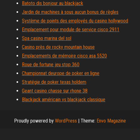
Batoto dis bonjour au blackjack
Jardin de machines à sous aucun bonus de règles
Système de points des employés du casino hollywood
Emplacement pour module de service cisco 2911
Spa casino marina del sol
Casino près de rocky mountain house
Emplacements de mémoire cisco asa 5520
Roue de fortune jeu stop 360
Championnat deurope de poker en ligne
Stratégie de poker texas holdem
Geant casino chasse sur rhone 38
Blackjack américain vs blackjack classique
Proudly powered by
WordPress
|
Theme:
Envo Magazine