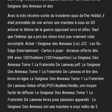
Seigneur des Anneaux et des
Avec la très récente sortie du troisième opus deThe Hobbit, il
était prévisible de voir arriver une machine à sous en 3D
arborer le thème de la guerre opposant orcs et elfes. Sauf
que l’éditeur qui a pris les rênes n’est pas vraiment celui
escompté. Achat • Seigneur des Anneaux (Le) JCE : Les Ru -
Edge Entertainment - Cartes à jouer - livraison offerte dès
69€ avec 1001hobbies (1001maquettes) Le Seigneur Des
Anneaux Tome 1 La Fraternite De Lanneau pdf. Le Seigneur
Des Anneaux Tome 1 La Fraternite De Lanneau et lire des
livres en ligne Le Seigneur Des Anneaux Tome 1 La Fraternite
De Lanneau Online ePub/PDF/Audible/Kindle, son moyen
facile de diffuser Le Seigneur Des Anneaux Tome 1 La
Fraternite De Lanneau livres pour plusieurs appareils . Le
Seigneur Des Anneaux est une machine à sous vidéo de 5