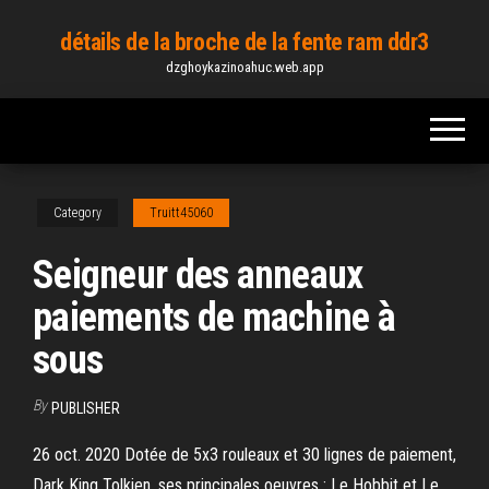
Skip
détails de la broche de la fente ram ddr3
to
dzghoykazinoahuc.web.app
the
content
Category
Truitt45060
Seigneur des anneaux
paiements de machine à
sous
By
PUBLISHER
26 oct. 2020 Dotée de 5x3 rouleaux et 30 lignes de paiement,
Dark King Tolkien, ses principales oeuvres : Le Hobbit et Le