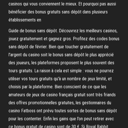
casinos qui vous conviennent le mieux. Et pourquoi pas aussi
bénéficier des bonus gratuits sans dépôt dans plusieurs
établissements en
Guide de bonus sans dépôt. Découvrez les meilleurs casinos,
jouez gratuitement et gagnez gros. Profitez des codes bonus
sans dépôt de février. Bien que toucher gratuitement de
l'argent du casino soit le bonus sans dépôt le plus apprécié
des joueurs, les plateformes proposent le plus souvent des
tours gratuits. La raison à cela est simple : vous ne pourrez
utiliser vos tours gratuits qu'à un nombre de jeux limité, et
choisis par la plateforme. Bien conscient de ce que les
amateurs de jeux de casino français gratuit sont très friands
des offres promotionnelles gratuites, les gestionnaires du
casino Fatboss ont prévu toutes sortes de bonus sans dépôt
pour les contenter. Enfin les gains que l’on peut retirer avec
ce bonus gratuit de casino sont de 30 €. Si Royal Rabbit