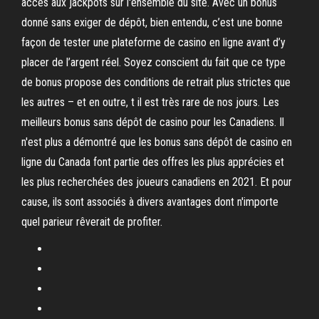
accès aux jackpots sur l'ensemble du site. Avec un bonus
donné sans exiger de dépôt, bien entendu, c’est une bonne
façon de tester une plateforme de casino en ligne avant d’y
placer de l’argent réel. Soyez conscient du fait que ce type
de bonus propose des conditions de retrait plus strictes que
les autres – et en outre, t il est très rare de nos jours. Les
meilleurs bonus sans dépôt de casino pour les Canadiens. Il
n'est plus a démontré que les bonus sans dépôt de casino en
ligne du Canada font partie des offres les plus apprécies et
les plus recherchées des joueurs canadiens en 2021. Et pour
cause, ils sont associés à divers avantages dont n'importe
quel parieur rêverait de profiter.