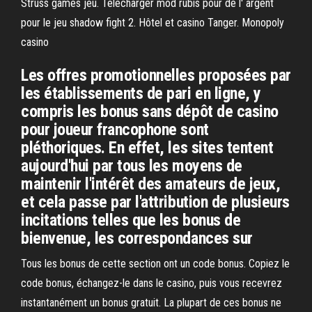
Struss games jeu. Télécharger mod rubis pour de l' argent
pour le jeu shadow fight 2. Hôtel et casino Tanger. Monopoly
casino
Les offres promotionnelles proposées par
les établissements de pari en ligne, y
compris les bonus sans dépôt de casino
pour joueur francophone sont
pléthoriques. En effet, les sites tentent
aujourd'hui par tous les moyens de
maintenir l'intérêt des amateurs de jeux,
et cela passe par l'attribution de plusieurs
incitations telles que les bonus de
bienvenue, les correspondances sur
Tous les bonus de cette section ont un code bonus. Copiez le
code bonus, échangez-le dans le casino, puis vous recevrez
instantanément un bonus gratuit. La plupart de ces bonus ne