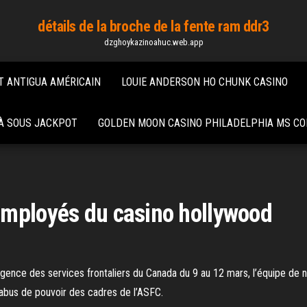
détails de la broche de la fente ram ddr3
dzghoykazinoahuc.web.app
T ANTIGUA AMÉRICAIN
LOUIE ANDERSON HO CHUNK CASINO
À SOUS JACKPOT
GOLDEN MOON CASINO PHILADELPHIA MS C
employés du casino hollywood
Agence des services frontaliers du Canada du 9 au 12 mars, l’équipe de
’abus de pouvoir des cadres de l’ASFC.