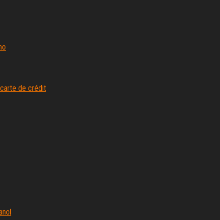
mo
 carte de crédit
anol