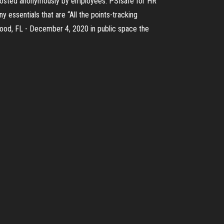
s posted anonymously by employees. PSIsafe for HR
 essentials that are “All the points-tracking
ood, FL - December 4, 2020 in public space the