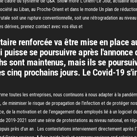
e cadre du système de Q&A. Show more L'Orient-Le Jour, actualité liban
 la société au Liban, au Proche-Orient et dans le monde Un plan de réducti
tale soit une rupture conventionnelle, soit une rétrogradation au nivea
es dérives, prenez contact avec vos élus et
taire renforcée va être mise en place a
oi puisse se poursuivre après l'annonce
s sont maintenus, mais ils se poursuiv
s cinq prochains jours. Le Covid-19 s'i
e toutes les entreprises, nous continuons à nous adapter à la pandém
de minimiser le risque de propagation de l'infection et de protéger no
, de la motivation et de l’engagement des employés lié à un logiciel 
 de 2019-2021 sont une série de protestations au niveau national, en r
epuis près d’un an . Les contestations interviennent directement après 