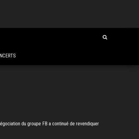
ONCERTS
 négociation du groupe FB a continué de revendiquer