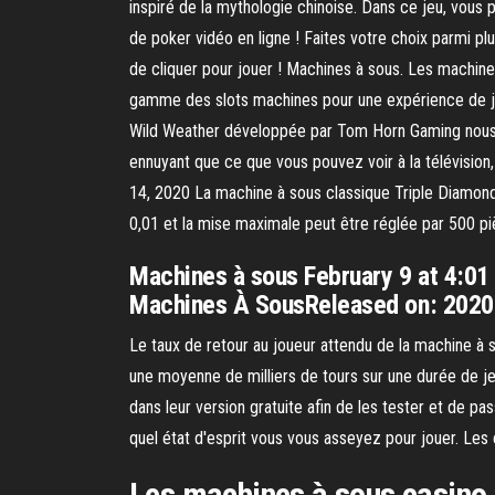
inspiré de la mythologie chinoise. Dans ce jeu, vous 
de poker vidéo en ligne ! Faites votre choix parmi pl
de cliquer pour jouer ! Machines à sous. Les machines
gamme des slots machines pour une expérience de jeu
Wild Weather développée par Tom Horn Gaming nous fai
ennuyant que ce que vous pouvez voir à la télévision
14, 2020 La machine à sous classique Triple Diamon
0,01 et la mise maximale peut être réglée par 500 piè
Machines à sous February 9 at 4:01
Machines À SousReleased on: 2020-
Le taux de retour au joueur attendu de la machine à s
une moyenne de milliers de tours sur une durée de je
dans leur version gratuite afin de les tester et de p
quel état d'esprit vous vous asseyez pour jouer. Le
Les machines à sous casino e