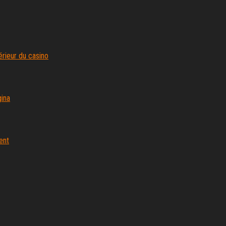
érieur du casino
gina
ent