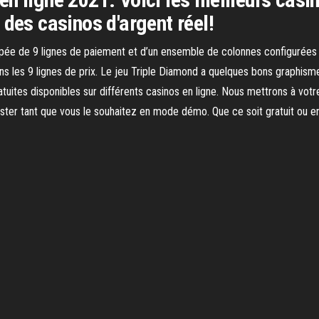
 des casinos d'argent réel!
pée de 9 lignes de paiement et d’un ensemble de colonnes configurées 
 les 9 lignes de prix. Le jeu Triple Diamond a quelques bons graphismes 
tuites disponibles sur différents casinos en ligne. Nous mettrons à vot
tester tant que vous le souhaitez en mode démo. Que ce soit gratuit ou 