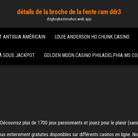
détails de la broche de la fente ram ddr3
dzghoykazinoahuc.web.app
T ANTIGUA AMÉRICAIN
LOUIE ANDERSON HO CHUNK CASINO
À SOUS JACKPOT
GOLDEN MOON CASINO PHILADELPHIA MS C
s
Découvrez plus de 1700 jeux passionnants et jouez pour le plaisir (sans 
ous entierement gratuites disponibles sur différents casinos en ligne. N