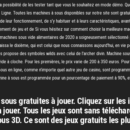
 possibilité de les tester tant que vous le souhaitez en mode démo. Que
igne. Toutes les machines à sous disponibles sur notre site sont gratu
 de leur fonctionnement, de s'y habituer et à leurs caractéristiques, av
sement de jeu et de Si vous hésitez sur comment choisir la meilleure machin
s machines sous vide alimentaires de 2020 a soigneusement sélectionné
t laissa le dixième, qui est celui que nous connaissons aujourd'hui, en vi
s propose des symboles wilds avec celui de l'archer divin. Machine sous
 vide à cloche. Pour les premières, le prix varie de 200 à 350 euros. Po
ous en ligne, comme n’importe quel autre jeu de casino, sont programm
hine à sous est programmée pour un pourcentage de paiement à 90%, el
sous gratuites à jouer. Cliquez sur les
à jouer. Tous les jeux sont sans téléch
 3D. Ce sont des jeux gratuits les plu