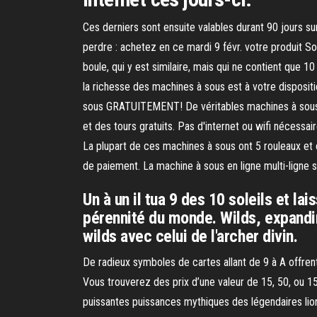
Ces derniers sont ensuite valables durant 90 jours su
perdre : achetez en ce mardi 9 févr. votre produit Sou
boule, qui y est similaire, mais qui ne contient que 1
la richesse des machines à sous est à votre disposit
sous GRATUITEMENT! De véritables machines à sous 
et des tours gratuits. Pas d'internet ou wifi nécessai
La plupart de ces machines à sous ont 5 rouleaux et o
de paiement. La machine à sous en ligne multi-ligne
Un à un il tua 9 des 10 soleils et la
pérennité du monde. Wilds, expandi
wilds avec celui de l'archer divin.
De radieux symboles de cartes allant de 9 à A offrent
Vous trouverez des prix d’une valeur de 15, 50, ou 1
puissantes puissances mythiques des légendaires lion