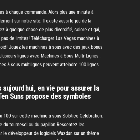
faires à chaque commande. Alors plus une minute à
ent sur notre site. Il existe aussi le jeu de la
ez à quelque chose de plus diversifié, coloré et gai,
s: pas de limites! Télécharger Las Vegas machines à
oid! Jouez les machines à sous avec des jeux bonus
 plusieurs lignes avec Machines à Sous Multi-Lignes :
ines à sous multilignes peuvent atteindre 100 lignes
 aujourd'hui, en vie pour assurer la
s Ten Suns propose des symboles
u’à 100 sur cette machine à sous Solstice Celebration.
e du tournesol ou du papillon Ressentez les
par le développeur de logiciels Wazdan sur un thème