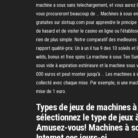
machine a sous sans telechargement, et vous aurez la
vous procureront beaucoup de … Machines à sous en L
gratuites sur slotsup.com pour apprendre le principe
de hasard et de visiter le casino en ligne ou l’établis
rien de plus simple. Notre comparatif des meilleure
rapport qualité-prix. Un à un il tua 9 des 10 soleils e
wilds, bonus et free spins La machine à sous Ten Sun
sous vide à aspiration extérieure et la machine sous
000 euros et peut monter jusqu’à … Les machines à s
collecté avec chaque mise. Par exemple, si une mac
mise de 1 euro.
Types de jeux de machines à 
sélectionnez le type de jeux 
Amusez-vous! Machines à sous
Internet ces jours-ci.